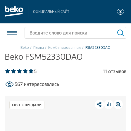
ОФИЦИАЛЬНЫЙ САЙТ
Beko
Плиты
Комбинированные
FSM52330DAO
Beko FSM52330DAO
Холодильники и морозильники
Стиральные и сушильные машины
5
11 отзывов
567 интересовались
Посудомоечные машины
Плиты
СНЯТ С ПРОДАЖИ
Встраиваемая техника
Малая бытовая техника