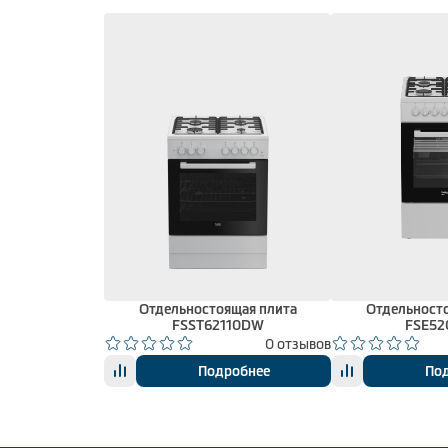
Отдельностоящая плита
Отдельност
FSST62110DW
FSE5
0 отзывов
Подробнее
По