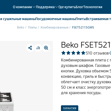
О компании
Поддержка
Где купить
Блог
Технологии
е
и сушильные машины
Посудомоечные
машины
Плиты
Встраиваемая
т
Beko
Плиты
Комбинированные
FSET52115GWS
ики
358
ые камеры
43
Beko FSET52
ые лари
2
5
10 отзывов
мые холодильники
14
Комбинированная плита с 
мые морозильные камеры
1
духовым шкафом. Газовые
кнопки. Духовка объемом 
конвекцию, гриль и быстр
облегчает очистку духовк
50 см и класс энергопотр
для хранения посуды.