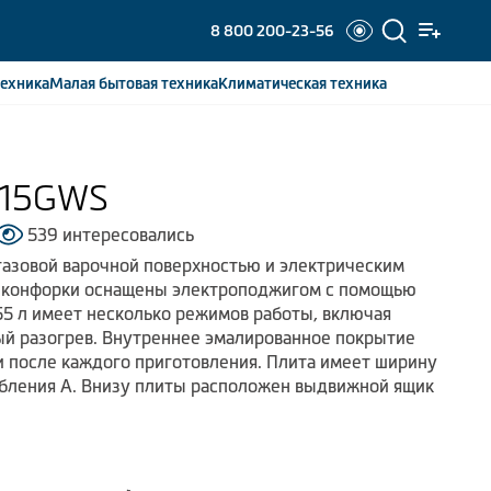
8 800 200-23-56
ехника
Малая бытовая
техника
Климатическая
техника
115GWS
539 интересовались
газовой варочной поверхностью и электрическим
 конфорки оснащены электроподжигом с помощью
55 л имеет несколько режимов работы, включая
ый разогрев. Внутреннее эмалированное покрытие
и после каждого приготовления. Плита имеет ширину
ебления А. Внизу плиты расположен выдвижной ящик