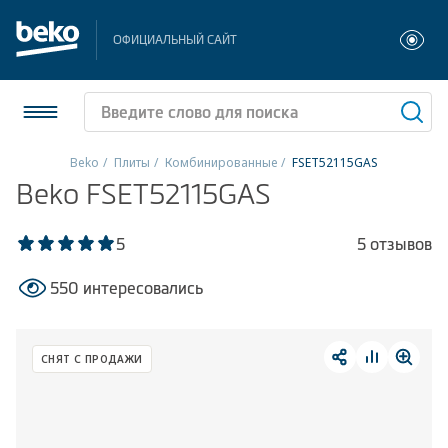
ОФИЦИАЛЬНЫЙ САЙТ
Beko
Плиты
Комбинированные
FSET52115GAS
Beko FSET52115GAS
Холодильники и морозильники
Стиральные и сушильные машины
5
5 отзывов
550 интересовались
Посудомоечные машины
Плиты
СНЯТ С ПРОДАЖИ
Встраиваемая техника
Малая бытовая техника