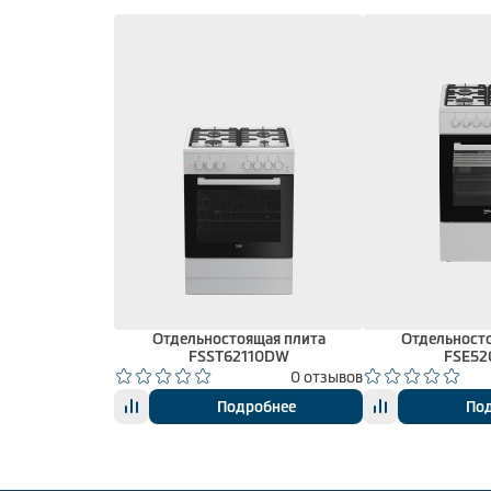
Отдельностоящая плита
Отдельност
FSST62110DW
FSE5
0 отзывов
Подробнее
По