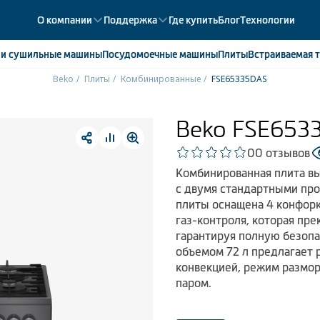
О компании
Поддержка
Где купить
Блог
Технологии
е
и сушильные машины
Посудомоечные
машины
Плиты
Встраиваемая
т
Beko
Плиты
Комбинированные
FSE65335DAS
ики
358
ые камеры
43
Beko FSE653
ые лари
2
0
0 отзывов
мые холодильники
14
Комбинированная плита вы
мые морозильные камеры
1
с двумя стандартными про
плиты оснащена 4 конфор
газ-контроля, которая пре
гарантируя полную безоп
объемом 72 л предлагает 
конвекцией, режим размор
паром.