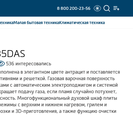
8 800 200-23-56
ехника
Малая бытовая
техника
Климатическая
техника
35DAS
536 интересовались
полнена в элегантном цвете антрацит и поставляется
тивнями и решеткой. Газовая варочная поверхность
ками с автоматическим электроподжигом и системой
кращает подачу газа, если пламя случайно потухнет,
асность. Многофункциональный духовой шкаф плиты
режимы с верхним и нижнем нагревом, грилем и
озки и 3D-приготовления, а также функцию очистки