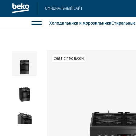
ОФИЦИАЛЬНЫЙ САЙТ
Холодильники
и морозильники
Стиральны
Холодильники и морозильники
Холодильн
Морозильн
Стиральные и сушильные машины
СНЯТ С ПРОДАЖИ
Морозильн
Посудомоечные машины
Встраивае
Встраивае
Плиты
Встраиваемая техника
Малая бытовая техника
Климатическая техника