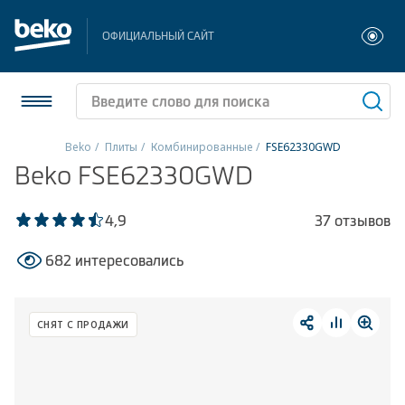
ОФИЦИАЛЬНЫЙ САЙТ
Beko
Плиты
Комбинированные
FSE62330GWD
Beko FSE62330GWD
Холодильники и морозильники
Стиральные и сушильные машины
4,9
37 отзывов
682 интересовались
Посудомоечные машины
Плиты
СНЯТ С ПРОДАЖИ
Встраиваемая техника
Малая бытовая техника