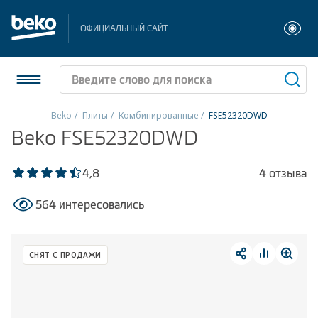
ОФИЦИАЛЬНЫЙ САЙТ
Beko
Плиты
Комбинированные
FSE52320DWD
Beko FSE52320DWD
Холодильники и морозильники
Стиральные и сушильные машины
4,8
4 отзыва
564 интересовались
Посудомоечные машины
Плиты
СНЯТ С ПРОДАЖИ
Встраиваемая техника
Малая бытовая техника