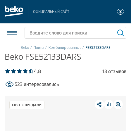
ОФИЦИАЛЬНЫЙ САЙТ
Beko
Плиты
Комбинированные
FSE52133DARS
Beko FSE52133DARS
Холодильники и морозильники
Стиральные и сушильные машины
4,8
13 отзывов
523 интересовались
Посудомоечные машины
Плиты
СНЯТ С ПРОДАЖИ
Встраиваемая техника
Малая бытовая техника