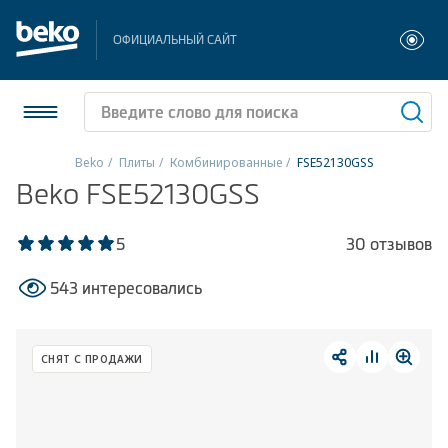
ОФИЦИАЛЬНЫЙ САЙТ
Beko
Плиты
Комбинированные
FSE52130GSS
Beko FSE52130GSS
Холодильники и морозильники
Стиральные и сушильные машины
5
30 отзывов
543 интересовались
Посудомоечные машины
Плиты
СНЯТ С ПРОДАЖИ
Встраиваемая техника
Малая бытовая техника