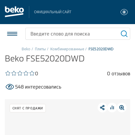
ОФИЦИАЛЬНЫЙ САЙТ
Beko
Плиты
Комбинированные
FSE52020DWD
Beko FSE52020DWD
Холодильники и морозильники
Стиральные и сушильные машины
0
0 отзывов
548 интересовались
Посудомоечные машины
Плиты
СНЯТ С ПРОДАЖИ
Встраиваемая техника
Малая бытовая техника