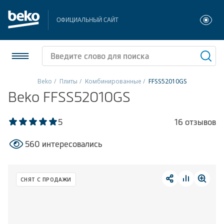
ОФИЦИАЛЬНЫЙ САЙТ
Beko
Плиты
Комбинированные
FFSS52010GS
Beko FFSS52010GS
Холодильники и морозильники
Стиральные и сушильные машины
5
16 отзывов
560 интересовались
Посудомоечные машины
Плиты
СНЯТ С ПРОДАЖИ
Встраиваемая техника
Малая бытовая техника