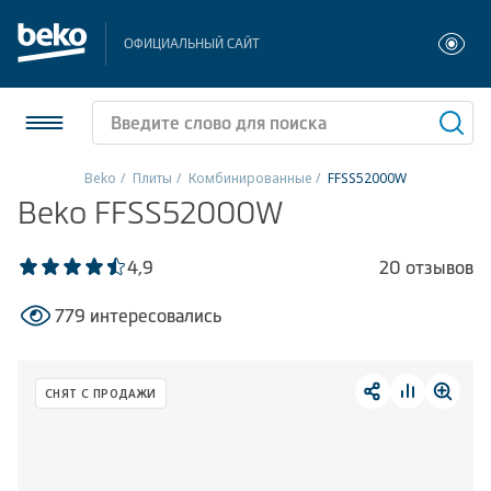
ОФИЦИАЛЬНЫЙ САЙТ
Beko
Плиты
Комбинированные
FFSS52000W
Beko FFSS52000W
Холодильники и морозильники
Стиральные и сушильные машины
4,9
20 отзывов
779 интересовались
Посудомоечные машины
Плиты
СНЯТ С ПРОДАЖИ
Встраиваемая техника
Малая бытовая техника