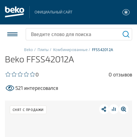
ОФИЦИАЛЬНЫЙ САЙТ
Beko
Плиты
Комбинированные
FFSS42012A
Beko FFSS42012A
Холодильники и морозильники
Стиральные и сушильные машины
0
0 отзывов
521 интересовался
Посудомоечные машины
Плиты
СНЯТ С ПРОДАЖИ
Встраиваемая техника
Малая бытовая техника