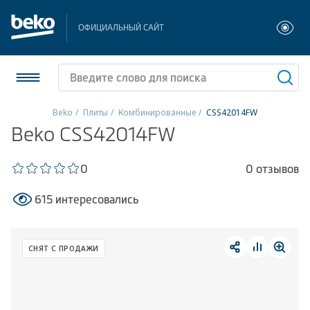
ОФИЦИАЛЬНЫЙ САЙТ
Beko
Плиты
Комбинированные
CSS42014FW
Beko CSS42014FW
Холодильники и морозильники
Стиральные и сушильные машины
0
0 отзывов
615 интересовались
Посудомоечные машины
Плиты
СНЯТ С ПРОДАЖИ
Встраиваемая техника
Малая бытовая техника