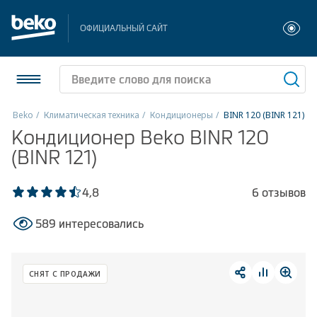
ОФИЦИАЛЬНЫЙ САЙТ
Beko
Климатическая техника
Кондиционеры
BINR 120 (BINR 121)
Кондиционер Beko BINR 120
Холодильники и морозильники
(BINR 121)
Стиральные и сушильные машины
4,8
6 отзывов
Посудомоечные машины
589 интересовались
Плиты
Встраиваемая техника
СНЯТ С ПРОДАЖИ
Малая бытовая техника