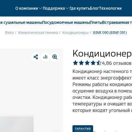
О компании
Поддержка
Где купить
Блог
Технологии
е
и сушильные машины
Посудомоечные
машины
Плиты
Встраиваемая
т
Beko
Климатическая техника
Кондиционеры
BINR 090 (BINR 091)
ики
358
ые камеры
43
Кондиционер 
ые лари
2
4,8
6 отзывов
мые холодильники
14
Кондиционер настенного 
мые морозильные камеры
1
имеет класс энергоэффект
Режимы работы кондицион
осушение воздуха в поме
очистки. Кондиционер ра
температуры и очищает во
которые входят угольный 