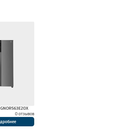
 GNOR563E20X
0 отзывов
дробнее