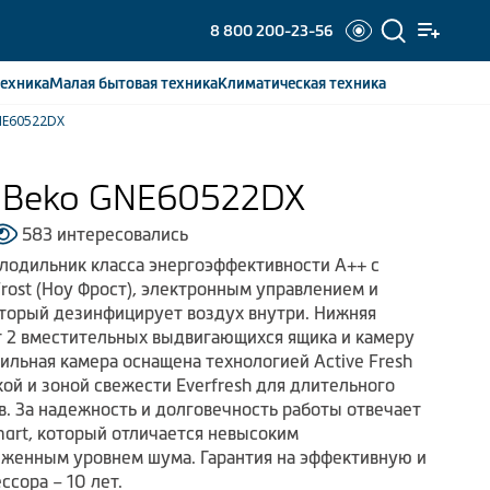
8 800 200-23-56
ехника
Малая бытовая
техника
Климатическая
техника
NE60522DX
 Beko GNE60522DX
583 интересовались
лодильник класса энергоэффективности А++ с
rost (Ноу Фрост), электронным управлением и
торый дезинфицирует воздух внутри. Нижняя
т 2 вместительных выдвигающихся ящика и камеру
ильная камера оснащена технологией Active Fresh
ткой и зоной свежести Everfresh для длительного
в. За надежность и долговечность работы отвечает
art, который отличается невысоким
иженным уровнем шума. Гарантия на эффективную и
сора – 10 лет.