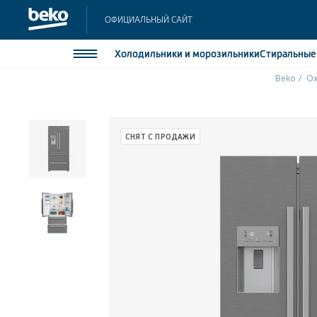
ОФИЦИАЛЬНЫЙ САЙТ
Холодильники
и морозильники
Стиральны
Beko
Ох
Холодильники и морозильники
Холодильн
Морозильн
Стиральные и сушильные машины
СНЯТ С ПРОДАЖИ
Морозильн
Посудомоечные машины
Встраивае
Встраивае
Плиты
Встраиваемая техника
Малая бытовая техника
Климатическая техника