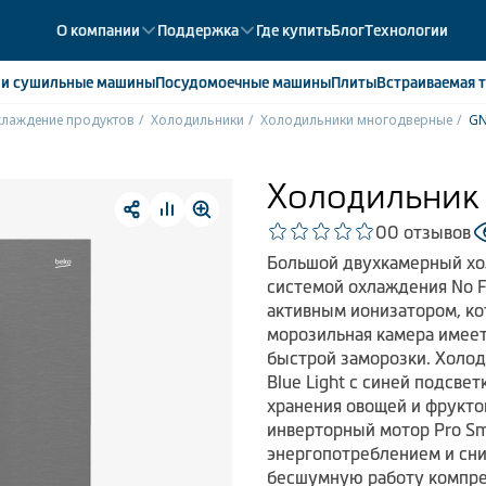
О компании
Поддержка
Где купить
Блог
Технологии
е
и сушильные машины
Посудомоечные
машины
Плиты
Встраиваемая
т
лаждение продуктов
Холодильники
Холодильники многодверные
G
ики
358
ые камеры
43
Холодильник
ые лари
2
0
0 отзывов
мые холодильники
14
Большой двухкамерный хо
мые морозильные камеры
1
системой охлаждения No F
активным ионизатором, ко
морозильная камера имее
быстрой заморозки. Холод
Blue Light с синей подсве
хранения овощей и фрукто
инверторный мотор Pro Sm
энергопотреблением и сн
бесшумную работу компрес