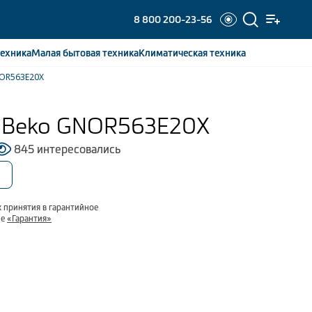
8 800 200-23-56
ехника
Малая бытовая
техника
Климатическая
техника
NOR563E20X
 Beko GNOR563E20X
845 интересовались
 принятия в гарантийное
ле
«Гарантия»