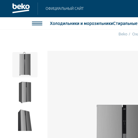
ОФИЦИАЛЬНЫЙ САЙТ
Холодильники
и морозильники
Стиральны
Beko
Ох
Холодильники и морозильники
Холодильн
Морозильн
Стиральные и сушильные машины
Морозильн
Посудомоечные машины
Встраивае
Встраивае
Плиты
Встраиваемая техника
Малая бытовая техника
Климатическая техника