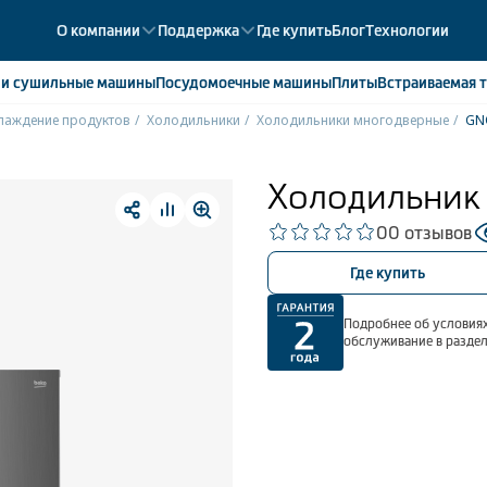
О компании
Поддержка
Где купить
Блог
Технологии
е
и сушильные машины
Посудомоечные
машины
Плиты
Встраиваемая
т
лаждение продуктов
Холодильники
Холодильники многодверные
G
ики
358
ые камеры
43
Холодильник
ые лари
2
0
0 отзывов
мые холодильники
14
мые морозильные камеры
1
Где купить
Подробнее об условиях
обслуживание в разде