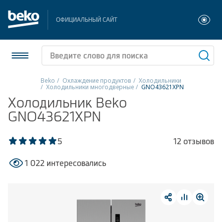
ОФИЦИАЛЬНЫЙ САЙТ
Beko
Охлаждение продуктов
Холодильники
Холодильники многодверные
GNO43621XPN
Холодильники и морозильники
Холодильник Beko
GNO43621XPN
Стиральные и сушильные машины
5
12 отзывов
Посудомоечные машины
1 022 интересовались
Плиты
Встраиваемая техника
Малая бытовая техника