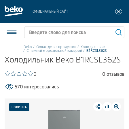
ОФИЦИАЛЬНЫЙ САЙТ
Beko
Охлаждение продуктов
Холодильники
С нижней морозильной камерой
B1RCSL362S
Холодильники и морозильники
Холодильник Beko B1RCSL362S
Стиральные и сушильные машины
0
0 отзывов
Посудомоечные машины
670 интересовались
Плиты
НОВИНКА
Встраиваемая техника
Малая бытовая техника