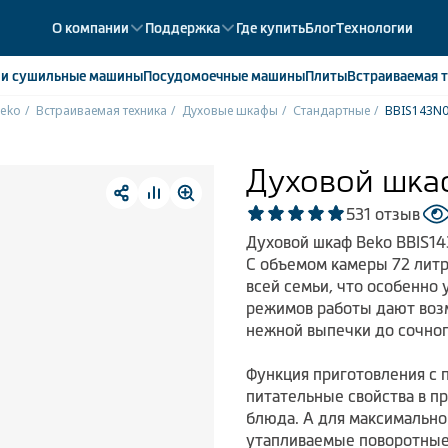
О компании
Поддержка
Где купить
Блог
Технологии
е
и сушильные машины
Посудомоечные
машины
Плиты
Встраиваемая
т
eko
Встраиваемая техника
Духовые шкафы
Стандартные
BBIS143N
ики
358
ые камеры
43
Духовой шка
ые лари
2
5
31 отзыв
мые холодильники
14
Духовой шкаф Beko BBIS14
мые морозильные камеры
1
С объемом камеры 72 литр
всей семьи, что особенно
режимов работы дают воз
нежной выпечки до сочног
Функция приготовления с 
питательные свойства в п
блюда. А для максимально
утапливаемые поворотные