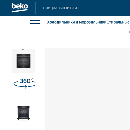
ОФИЦИАЛЬНЫЙ САЙТ
Холодильники
и морозильники
Стиральны
B
Холодильники и морозильники
Холодильн
Морозильн
Стиральные и сушильные машины
Морозильн
Посудомоечные машины
Встраивае
Встраивае
Плиты
Встраиваемая техника
Малая бытовая техника
Климатическая техника