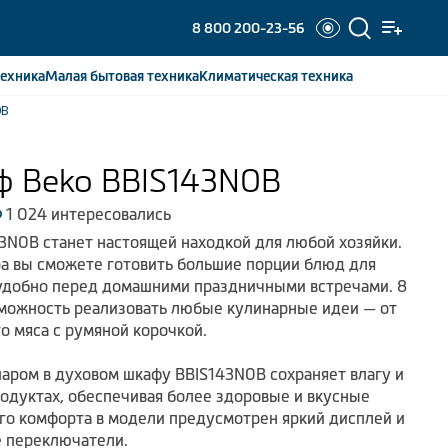
8 800 200-23-56
ехника
Малая бытовая
техника
Климатическая
техника
0B
ф Beko BBIS143N0B
1 024 интересовались
3N0B станет настоящей находкой для любой хозяйки.
а вы сможете готовить большие порции блюд для
 удобно перед домашними праздничными встречами. 8
можность реализовать любые кулинарные идеи — от
о мяса с румяной корочкой.
паром в духовом шкафу BBIS143N0B сохраняет влагу и
родуктах, обеспечивая более здоровые и вкусные
го комфорта в модели предусмотрен яркий дисплей и
 переключатели.