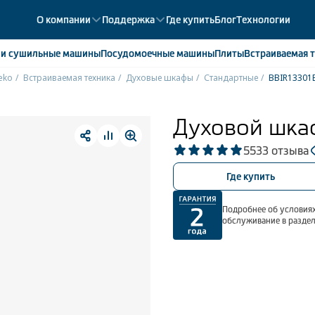
О компании
Поддержка
Где купить
Блог
Технологии
е
и сушильные машины
Посудомоечные
машины
Плиты
Встраиваемая
т
eko
Встраиваемая техника
Духовые шкафы
Стандартные
BBIR13301
ики
358
ые камеры
43
Духовой шка
ые лари
2
5
533 отзыва
мые холодильники
14
мые морозильные камеры
1
Где купить
Подробнее об условиях
обслуживание в разде