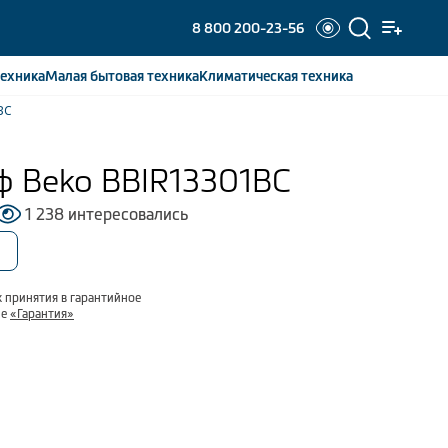
8 800 200-23-56
ехника
Малая бытовая
техника
Климатическая
техника
BC
ф Beko BBIR13301BC
1 238 интересовались
 принятия в гарантийное
ле
«Гарантия»