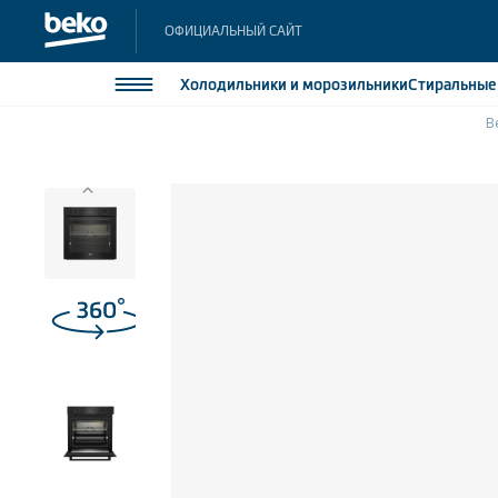
ОФИЦИАЛЬНЫЙ САЙТ
Холодильники
и морозильники
Стиральны
B
Холодильники и морозильники
Холодильн
Морозильн
Стиральные и сушильные машины
Морозильн
Посудомоечные машины
Встраивае
Встраивае
Плиты
Встраиваемая техника
Малая бытовая техника
Климатическая техника