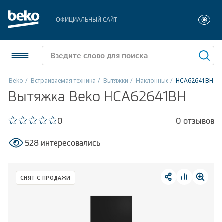
ОФИЦИАЛЬНЫЙ САЙТ
Beko
Встраиваемая техника
Вытяжки
Наклонные
HCA62641BH
Вытяжка Beko HCA62641BH
Холодильники и морозильники
Стиральные и сушильные машины
0
0 отзывов
528 интересовались
Посудомоечные машины
Плиты
СНЯТ С ПРОДАЖИ
Встраиваемая техника
Малая бытовая техника