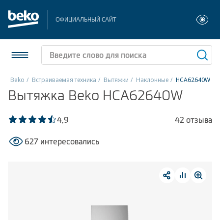
ОФИЦИАЛЬНЫЙ САЙТ
Beko
Встраиваемая техника
Вытяжки
Наклонные
HCA62640W
Вытяжка Beko HCA62640W
Холодильники и морозильники
Стиральные и сушильные машины
4,9
42 отзыва
627 интересовались
Посудомоечные машины
Плиты
Встраиваемая техника
Малая бытовая техника