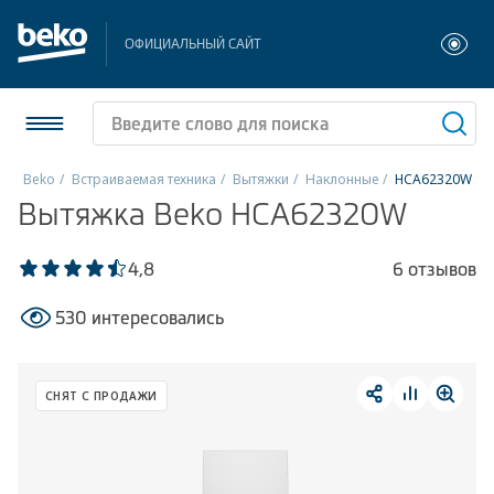
ОФИЦИАЛЬНЫЙ САЙТ
Beko
Встраиваемая техника
Вытяжки
Наклонные
HCA62320W
Вытяжка Beko HCA62320W
Холодильники и морозильники
Стиральные и сушильные машины
4,8
6 отзывов
530 интересовались
Посудомоечные машины
Плиты
СНЯТ С ПРОДАЖИ
Встраиваемая техника
Малая бытовая техника