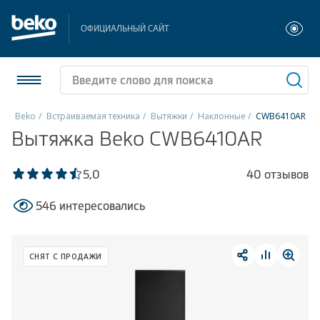
ОФИЦИАЛЬНЫЙ САЙТ
Beko
Встраиваемая техника
Вытяжки
Наклонные
CWB6410AR
Вытяжка Beko CWB6410AR
Холодильники и морозильники
Стиральные и сушильные машины
5,0
40 отзывов
546 интересовались
Посудомоечные машины
Плиты
СНЯТ С ПРОДАЖИ
Встраиваемая техника
Малая бытовая техника