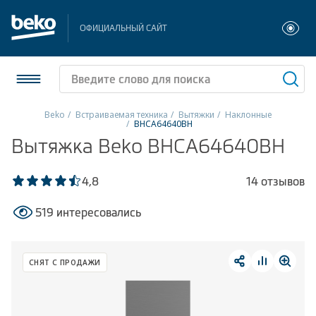
ОФИЦИАЛЬНЫЙ САЙТ
Beko
Встраиваемая техника
Вытяжки
Наклонные
BHCA64640BH
Холодильники и морозильники
Вытяжка Beko BHCA64640BH
Стиральные и сушильные машины
4,8
14 отзывов
Посудомоечные машины
519 интересовались
Плиты
СНЯТ С ПРОДАЖИ
Встраиваемая техника
Малая бытовая техника