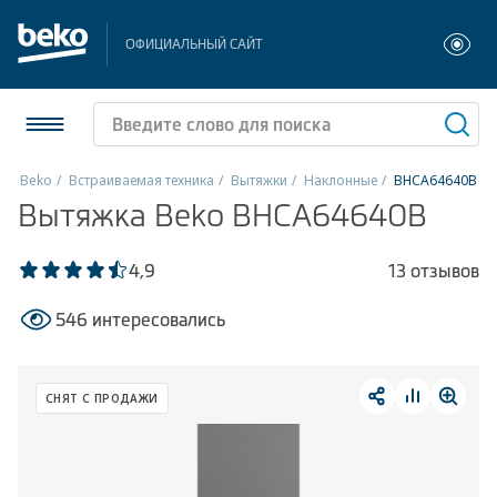
ОФИЦИАЛЬНЫЙ САЙТ
Beko
Встраиваемая техника
Вытяжки
Наклонные
BHCA64640B
Вытяжка Beko BHCA64640B
Холодильники и морозильники
Стиральные и сушильные машины
4,9
13 отзывов
546 интересовались
Посудомоечные машины
Плиты
СНЯТ С ПРОДАЖИ
Встраиваемая техника
Малая бытовая техника