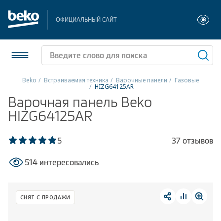
ОФИЦИАЛЬНЫЙ САЙТ
Beko
Встраиваемая техника
Варочные панели
Газовые
HIZG64125AR
Холодильники и морозильники
Варочная панель Beko
HIZG64125AR
Стиральные и сушильные машины
5
37 отзывов
Посудомоечные машины
514 интересовались
Плиты
Встраиваемая техника
СНЯТ С ПРОДАЖИ
Малая бытовая техника