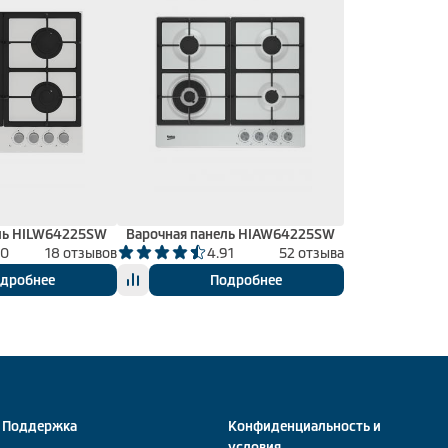
ль HILW64225SW
Варочная панель HIAW64225SW
00
18 отзывов
4.91
52 отзыва
дробнее
Подробнее
Поддержка
Конфиденциальность и
условия