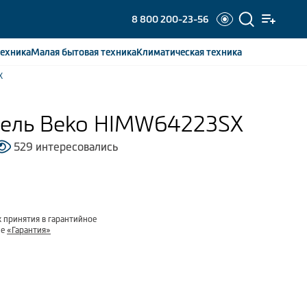
8 800 200-23-56
ехника
Малая бытовая
техника
Климатическая
техника
X
нель Beko HIMW64223SX
529 интересовались
 принятия в гарантийное
ле
«Гарантия»