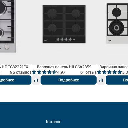
ль HDCG32221FX
Варочная панель HILG64235S
Варочная пане
3
96 отзывов
4.97
61 отзыв
5.
дробнее
Подробнее
По
Каталог