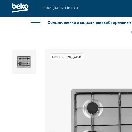
ОФИЦИАЛЬНЫЙ САЙТ
Холодильники
и морозильники
Стиральны
Холодильники и морозильники
Холодильн
Морозильн
Стиральные и сушильные машины
СНЯТ С ПРОДАЖИ
Морозильн
Посудомоечные машины
Встраивае
Встраивае
Плиты
Встраиваемая техника
Малая бытовая техника
Климатическая техника