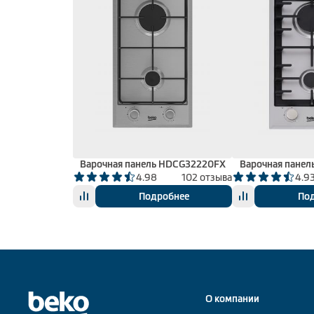
Варочная панель HDCG32220FX
Варочная пане
4.98
102 отзыва
4.9
Подробнее
По
О компании