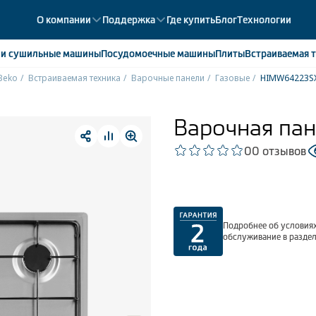
О компании
Поддержка
Где купить
Блог
Технологии
е
и сушильные машины
Посудомоечные
машины
Плиты
Встраиваемая
т
Beko
Встраиваемая техника
Варочные панели
Газовые
HIMW64223S
ики
358
ые камеры
43
Варочная па
ые лари
2
0
0 отзывов
мые холодильники
14
мые морозильные камеры
1
Подробнее об условиях
обслуживание в разде