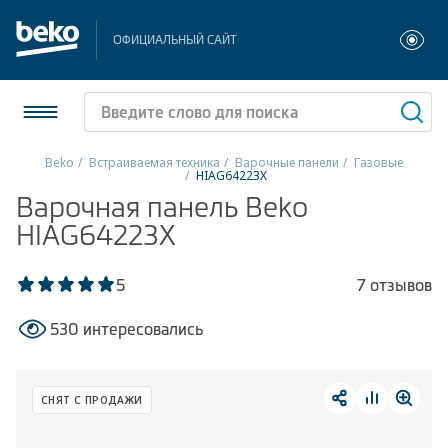
ОФИЦИАЛЬНЫЙ САЙТ
Beko
Встраиваемая техника
Варочные панели
Газовые
HIAG64223X
Холодильники и морозильники
Варочная панель Beko
HIAG64223X
Стиральные и сушильные машины
5
7 отзывов
Посудомоечные машины
530 интересовались
Плиты
Встраиваемая техника
СНЯТ С ПРОДАЖИ
Малая бытовая техника