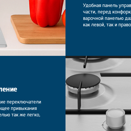
Удобная панель упра
части, перед конфорк
варочной панелью даж
как левой, так и прав
ление
кие переключатели
ющее привыкания
елью так же легко,