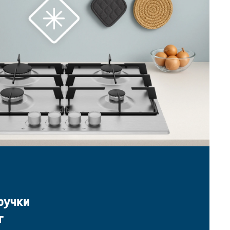
ручки
г