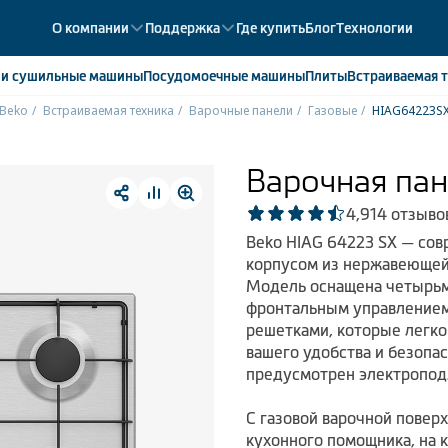
О компании
Поддержка
Где купить
Блог
Технологии
е
и сушильные машины
Посудомоечные
машины
Плиты
Встраиваемая
т
Beko
Встраиваемая техника
Варочные панели
Газовые
HIAG64223S
ики
358
ые камеры
43
Варочная па
ые лари
2
4,9
14 отзыво
мые холодильники
14
Beko HIAG 64223 SX — совр
мые морозильные камеры
1
корпусом из нержавеющей 
Модель оснащена четырьм
фронтальным управлением
решетками, которые легко
вашего удобства и безопа
предусмотрен электроподж
С газовой варочной повер
кухонного помощника, на 