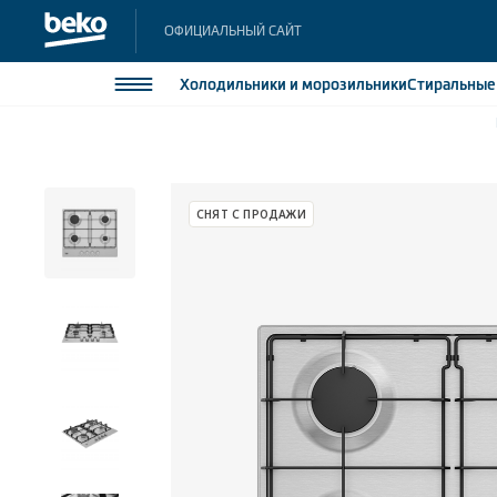
ОФИЦИАЛЬНЫЙ САЙТ
Холодильники
и морозильники
Стиральны
Холодильники и морозильники
Холодильн
Морозильн
Стиральные и сушильные машины
СНЯТ С ПРОДАЖИ
Морозильн
Посудомоечные машины
Встраивае
Встраивае
Плиты
Встраиваемая техника
Малая бытовая техника
Климатическая техника