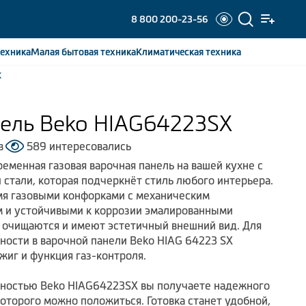
8 800 200-23-56
ехника
Малая бытовая
техника
Климатическая
техника
X
нель Beko HIAG64223SX
в
589 интересовались
еменная газовая варочная панель на вашей кухне с
стали, которая подчеркнёт стиль любого интерьера.
я газовыми конфорками с механическим
 и устойчивыми к коррозии эмалированными
 очищаются и имеют эстетичный внешний вид. Для
сности в варочной панели Beko HIAG 64223 SX
иг и функция газ-контроля.
хностью Beko HIAG64223SX вы получаете надежного
которого можно положиться. Готовка станет удобной,