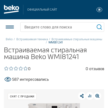
ОФИЦИАЛЬНЫЙ САЙТ
Beko
Встраиваемая техника
Встраиваемые стиральные машины
WMI81241
Холодильники и морозильники
Встраиваемая стиральная
машина Beko WMI81241
Стиральные и сушильные машины
0
0 отзывов
Посудомоечные машины
587 интересовались
Плиты
Встраиваемая техника
СНЯТ С ПРОДАЖИ
Малая бытовая техника