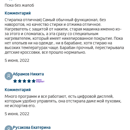
Климатическая техника
Пока без жалоб
Комментарий
Стиралка отличная) Самый обычный функционал, без
наворотов, но качество стирки и отжима отличное.
Нагреватель с защитой от накипи, старая машинка именно из-
за этого и сломалась, а эта сразу со специальным
0
Сравнить
нагревателем, который имеет никелированное покрытие. Пока
нет хлопьев ни на одежде , ни в барабане, хотя стираю на
высоких температурах чаще. Барабан прочный, перестирывала
детские кроссовки, все прошло нормально.
5 июня, 2022
Абрамов Никита
Комментарий
Много программ и все работают, есть цифровой дисплей,
которым удобно управлять, она отстирала даже мой пуховик,
не испортив его.
5 июня, 2022
Русакова Екатерина