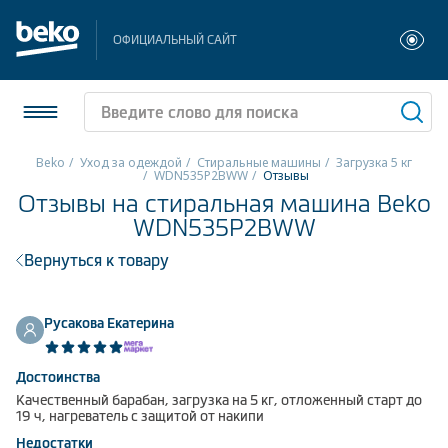
ОФИЦИАЛЬНЫЙ САЙТ
Beko
Уход за одеждой
Стиральные машины
Загрузка 5 кг
WDN535P2BWW
Отзывы
Отзывы на стиральная машина Beko
Холодильники и морозильники
WDN535P2BWW
Стиральные и сушильные машины
Вернуться к товару
Посудомоечные машины
Русакова Екатерина
Плиты
Встраиваемая техника
Достоинства
Качественный барабан, загрузка на 5 кг, отложенный старт до
19 ч, нагреватель с защитой от накипи
Малая бытовая техника
Недостатки