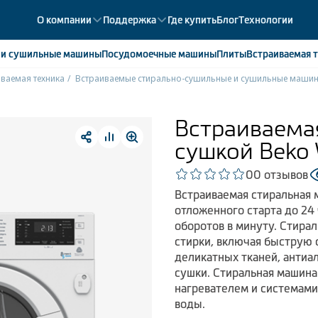
О компании
Поддержка
Где купить
Блог
Технологии
е
и сушильные машины
Посудомоечные
машины
Плиты
Встраиваемая
т
ваемая техника
Встраиваемые стирально-сушильные и сушильные маши
ики
358
ые камеры
43
Встраиваема
ые лари
2
сушкой Beko
мые холодильники
14
мые морозильные камеры
1
0
0 отзывов
Встраиваемая стиральная м
отложенного старта до 24
оборотов в минуту. Стира
стирки, включая быструю 
деликатных тканей, антиа
сушки. Стиральная машин
нагревателем и системами
воды.