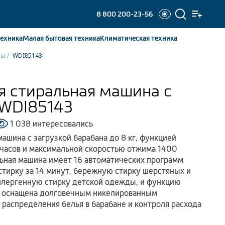
8 800 200-23-56
ехника
Малая бытовая
техника
Климатическая
техника
ны
WDI85143
я стиральная машина с
 WDI85143
1 038 интересовались
ашина с загрузкой барабана до 8 кг, функцией
 часов и максимальной скоростью отжима 1400
льная машина имеет 16 автоматических программ
стирку за 14 минут, бережную стирку шерстяных и
ллергенную стирку детской одежды, и функцию
а оснащена долговечным никелированным
 распределения белья в барабане и контроля расхода