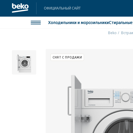
ОФИЦИАЛЬНЫЙ САЙТ
Холодильники
и морозильники
Стиральны
Beko
Встраи
Холодильники и морозильники
Холодильн
Морозильн
Стиральные и сушильные машины
СНЯТ С ПРОДАЖИ
Морозильн
Посудомоечные машины
Встраивае
Встраивае
Плиты
Встраиваемая техника
Малая бытовая техника
Климатическая техника