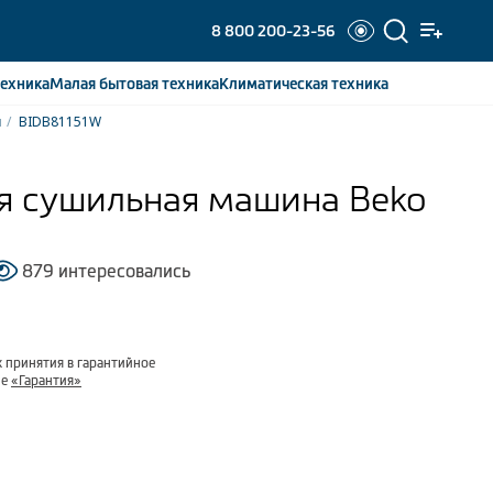
8 800 200-23-56
ехника
Малая бытовая
техника
Климатическая
техника
ы
BIDB81151W
я сушильная машина Beko
879 интересовались
 принятия в гарантийное
ле
«Гарантия»