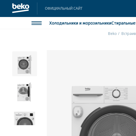
ОФИЦИАЛЬНЫЙ САЙТ
Холодильники
и морозильники
Стиральны
Beko
Встраив
Холодильники и морозильники
Холодильн
Морозильн
Стиральные и сушильные машины
Морозильн
Посудомоечные машины
Встраивае
Встраивае
Плиты
Встраиваемая техника
Малая бытовая техника
Климатическая техника