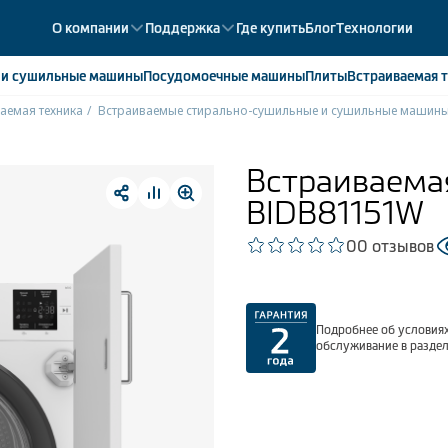
О компании
Поддержка
Где купить
Блог
Технологии
е
и сушильные машины
Посудомоечные
машины
Плиты
Встраиваемая
т
аемая техника
Встраиваемые стирально-сушильные и сушильные машин
ики
358
ые камеры
43
Встраиваема
ые лари
2
BIDB81151W
мые холодильники
14
мые морозильные камеры
1
0
0 отзывов
Подробнее об условиях
обслуживание в разде