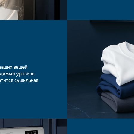
ваших вещей
одимый уровень
отится сушильная