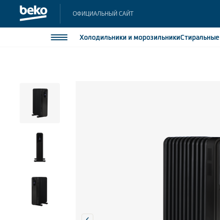
ОФИЦИАЛЬНЫЙ САЙТ
Холодильники
и морозильники
Стиральны
Холодильники и морозильники
Холодильн
Морозильн
Стиральные и сушильные машины
Морозильн
Посудомоечные машины
Встраивае
Встраивае
Плиты
Встраиваемая техника
Малая бытовая техника
Климатическая техника