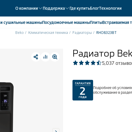
О компании
Поддержка
Где купить
Блог
Технологии
е
и сушильные машины
Посудомоечные
машины
Плиты
Встраиваемая
т
Beko
Климатическая техника
Радиаторы
RHO8323BT
ики
358
ые камеры
43
Радиатор Be
ые лари
2
5,0
37 отзыво
мые холодильники
14
мые морозильные камеры
1
Подробнее об условиях
обслуживание в разде