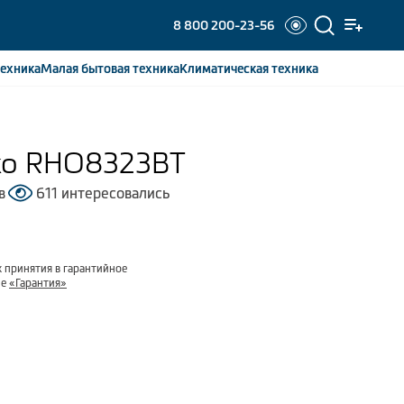
8 800 200-23-56
ехника
Малая бытовая
техника
Климатическая
техника
ko RHO8323BT
в
611 интересовались
 принятия в гарантийное
ле
«Гарантия»