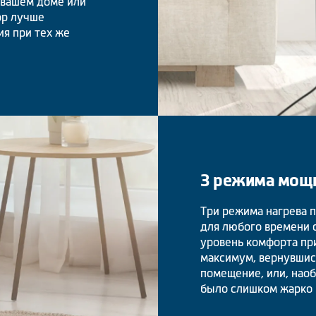
 вашем доме или
ор лучше
ия при тех же
3 режима мощ
Три режима нагрева 
для любого времени 
уровень комфорта пр
максимум, вернувшис
помещение, или, нао
было слишком жарко 