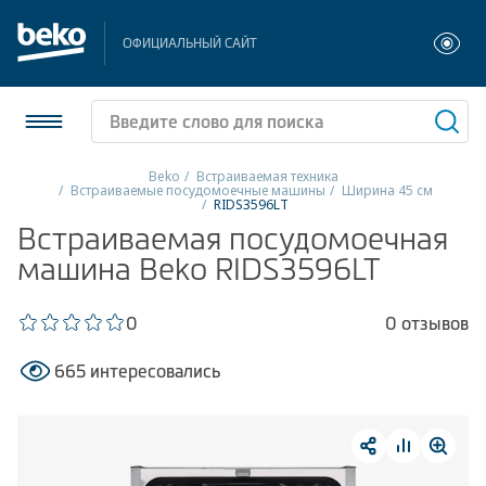
ОФИЦИАЛЬНЫЙ САЙТ
Beko
Встраиваемая техника
Встраиваемые посудомоечные машины
Ширина 45 см
RIDS3596LT
Холодильники и морозильники
Встраиваемая посудомоечная
машина Beko RIDS3596LT
Стиральные и сушильные машины
Посудомоечные машины
0
0 отзывов
Плиты
665 интересовались
Встраиваемая техника
Малая бытовая техника