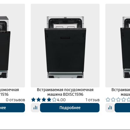
домоечная
Встраиваемая посудомоечная
Встраива
1516
машина BDISC1596
маши
0 отзывов
4.00
1 отзыв
нее
Подробнее