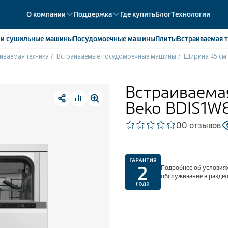
О компании
Поддержка
Где купить
Блог
Технологии
е
и сушильные машины
Посудомоечные
машины
Плиты
Встраиваемая
т
иваемая техника
Встраиваемые посудомоечные машины
Ширина 45 см
ики
358
ые камеры
43
Встраиваема
ые лари
2
Beko BDIS1W
мые холодильники
14
мые морозильные камеры
1
0
0 отзывов
Подробнее об условиях
обслуживание в разде