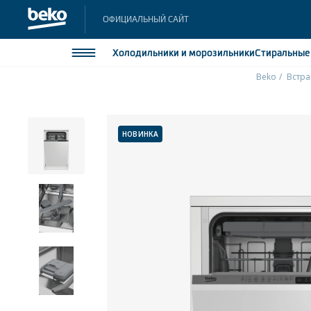
ОФИЦИАЛЬНЫЙ САЙТ
Холодильники
и морозильники
Стиральны
Beko
Встра
Холодильники и морозильники
Холодильн
Морозильн
Стиральные и сушильные машины
НОВИНКА
Морозильн
Посудомоечные машины
Встраивае
Встраивае
Плиты
Встраиваемая техника
Малая бытовая техника
Климатическая техника