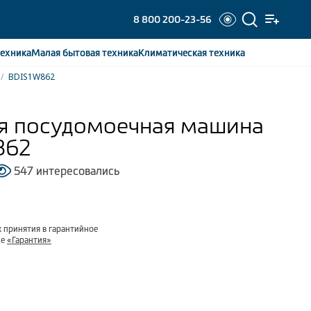
8 800 200-23-56
ехника
Малая бытовая
техника
Климатическая
техника
BDIS1W862
я посудомоечная машина
862
547 интересовались
 принятия в гарантийное
ле
«Гарантия»