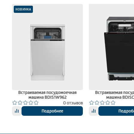
НОВИНКА
Встраиваемая посудомоечная
Встраиваемая посу
машина BDIS1W962
машина BDISC
вов
0 отзывов
Подробнее
Подроб