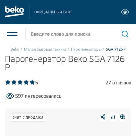
ОФИЦИАЛЬНЫЙ САЙТ
Beko
Малая бытовая техника
Парогенераторы
SGA 7126 P
Парогенератор Beko SGA 7126
Холодильники и морозильники
P
Стиральные и сушильные машины
5
27 отзывов
Посудомоечные машины
597 интересовались
Плиты
Встраиваемая техника
СНЯТ С ПРОДАЖИ
Малая бытовая техника