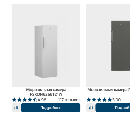
01W
Морозильная камера
Морозильная камера 
FSKDN6266T21W
ыва
4.98
117 отзывов
5.00
Подробнее
Подроб