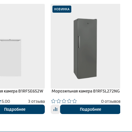
НОВИНКА
я камера B1RFSE652W
Морозильная камера B1RFSL272NG
Мо
5.00
3 отзыва
0 отзывов
Подробнее
Подробнее