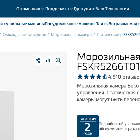
О компании
Поддержка
Где купить
Блог
Технологии
е
и сушильные машины
Посудомоечные
машины
Плиты
Встраиваемая
т
Охлаждение продуктов
Морозильные камеры
Статические
FSKR52
ики
358
ые камеры
43
Морозильная
ые лари
2
FSKR5266T0
мые холодильники
14
мые морозильные камеры
1
4,8
10 отзыво
Морозильная камера Beko
управления. Статическая 
камеры могут быть перен
Подробнее об условиях
обслуживание в разде