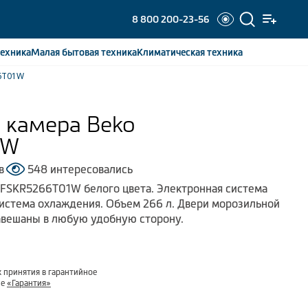
8 800 200-23-56
ехника
Малая бытовая
техника
Климатическая
техника
66T01W
 камера Beko
1W
в
548 интересовались
 FSKR5266T01W белого цвета. Электронная система
система охлаждения. Объем 266 л. Двери морозильной
авешаны в любую удобную сторону.
 принятия в гарантийное
ле
«Гарантия»