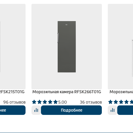
RFSK215T01G
Морозильная камера RFSK266T01G
Морозильна
96 отзывов
5.00
36 отзывов
нее
Подробнее