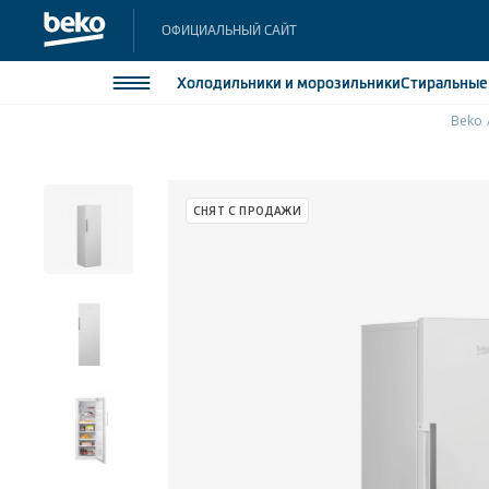
ОФИЦИАЛЬНЫЙ САЙТ
Холодильники
и морозильники
Стиральны
Beko
Холодильники и морозильники
Холодильн
Морозильн
Стиральные и сушильные машины
СНЯТ С ПРОДАЖИ
Морозильн
Посудомоечные машины
Встраивае
Встраивае
Плиты
Встраиваемая техника
Малая бытовая техника
Климатическая техника