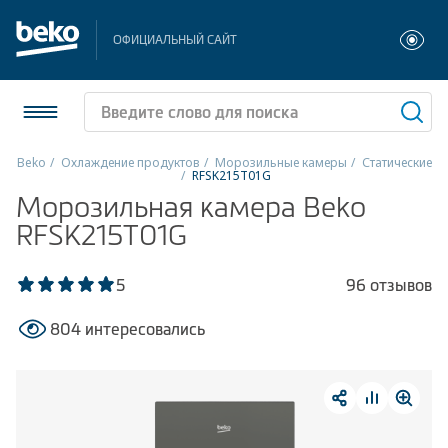
ОФИЦИАЛЬНЫЙ САЙТ
Beko
Охлаждение продуктов
Морозильные камеры
Статические
RFSK215T01G
Холодильники и морозильники
Морозильная камера Beko
RFSK215T01G
Стиральные и сушильные машины
5
96 отзывов
Посудомоечные машины
804 интересовались
Плиты
Встраиваемая техника
Малая бытовая техника