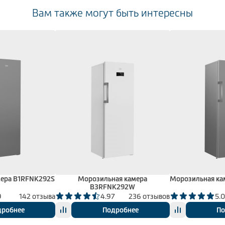
Вам также могут быть интересны
мера B1RFNK292S
Морозильная камера
Морозильная ка
B3RFNK292W
9
142 отзыва
4.97
236 отзывов
5.
дробнее
Подробнее
По