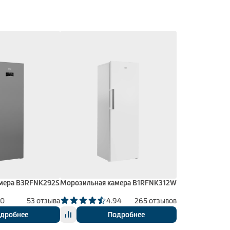
мера B3RFNK292S
Морозильная камера B1RFNK312W
00
53 отзыва
4.94
265 отзывов
дробнее
Подробнее