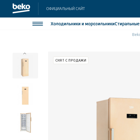
ОФИЦИАЛЬНЫЙ САЙТ
Холодильники
и морозильники
Стиральны
Bek
Холодильники и морозильники
Холодильн
Морозильн
Стиральные и сушильные машины
СНЯТ С ПРОДАЖИ
Морозильн
Посудомоечные машины
Встраивае
Встраивае
Плиты
Встраиваемая техника
Малая бытовая техника
Климатическая техника