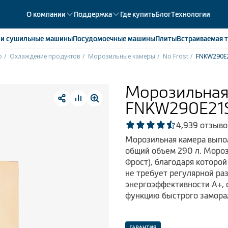
О компании
Поддержка
Где купить
Блог
Технологии
е
и сушильные машины
Посудомоечные
машины
Плиты
Встраиваемая
т
o
Охлаждение продуктов
Морозильные камеры
No Frost
FNKW290E
ики
358
ые камеры
43
Морозильная
ые лари
2
FNKW290E21
мые холодильники
14
мые морозильные камеры
1
4,9
39 отзыво
Морозильная камера выпол
общий объем 290 л. Мороз
Фрост), благодаря которой
не требует регулярной ра
энергоэффективности А+, 
функцию быстрого замора