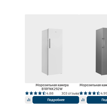
Морозильная камера
Морозильная ка
B1RFNK292W
4.88
303 отзыва
4.9
Подробнее
По