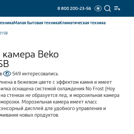
8 800 200-23-56
ехника
Малая бытовая
техника
Климатическая
техника
21SB
 камера Beko
SB
в
549 интересовались
нена в бежевом цвете с эффектом камня и имеет
илка оснащена системой охлаждения No Frost (Ноу
 на стенках не образуется лед, и морозильная камера
зморозки. Морозильная камера имеет класс
сенсорный дисплей для удобного управления и
живания новых продуктов.