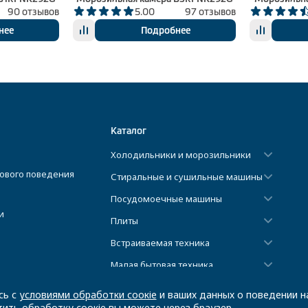
90 отзывов
5.00
97 отзывов
нее
Подробнее
Каталог
Холодильники и морозильники
ового поведения
Стиральные и сушильные машины
Посудомоечные машины
и
Плиты
Встраиваемая техника
Малая бытовая техника
Климатическая техника
сь с
условиями обработки соокіе
и ваших данных о поведении на
ить обработку соокіе вы можете через браузер.