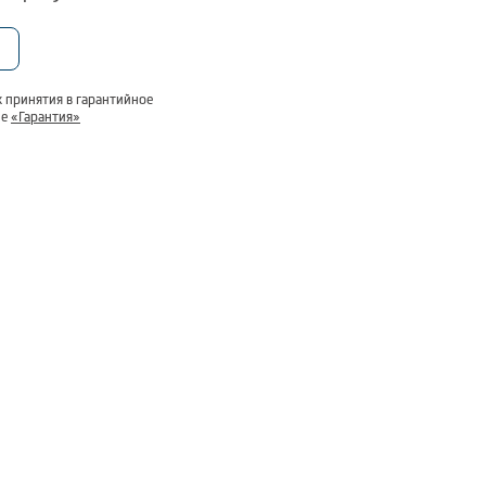
 B3RFNK312W сочетает вместительность и
 чтобы хранение продуктов стало удобным и
 принятия в гарантийное
ле
«Гарантия»