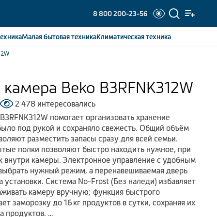
8 800 200-23-56
ехника
Малая бытовая
техника
Климатическая
техника
12W
 камера Beko B3RFNK312W
2 478 интересовались
 B3RFNK312W помогает организовать хранение
 было под рукой и сохраняло свежесть. Общий объём
зволяют разместить запасы сразу для всей семьи.
тые полки позволяют быстро находить нужное, при
 внутри камеры. Электронное управление с удобным
выбрать нужный режим, а перенавешиваемая дверь
 установки. Система No-Frost (Без наледи) избавляет
аживать камеру вручную; функция быстрого
т заморозку до 16 кг продуктов в сутки, сохраняя их
а продуктов.