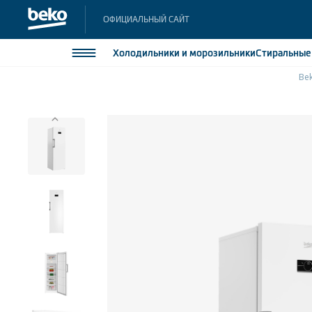
ОФИЦИАЛЬНЫЙ САЙТ
Холодильники
и морозильники
Стиральны
Be
Холодильники и морозильники
Холодильн
Морозильн
Стиральные и сушильные машины
Морозильн
Посудомоечные машины
Встраивае
Встраивае
Плиты
Встраиваемая техника
Малая бытовая техника
Климатическая техника