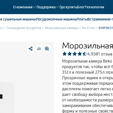
О компании
Поддержка
Где купить
Блог
Технологии
е
и сушильные машины
Посудомоечные
машины
Плиты
Встраиваемая
т
ko
Охлаждение продуктов
Морозильные камеры
No Frost
B3RFNK3
ики
358
ые камеры
43
Морозильная
ые лари
2
4,9
381 отзыв
мые холодильники
14
Морозильная камера Beko
мые морозильные камеры
1
продуктов так, чтобы всё
312 л и полезный 275 л по
Прозрачные ящики и откры
этом поддерживая порядок
дисплеем помогает легко 
дает свободу выбора места
от необходимости размор
замораживания обеспечивае
форму и полезные свойств