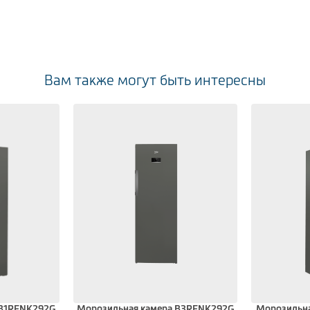
Вам также могут быть интересны
 B1RFNK292G
Морозильная камера B3RFNK292G
Морозильна