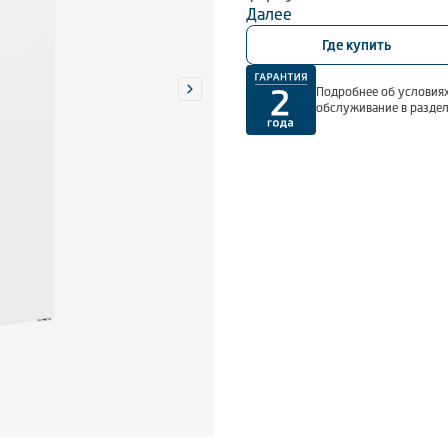
Далее
Морозильная камера Beko
Где купить
продуманную эргономику,
комфортным.
Подробнее об условиях
обслуживание в разде