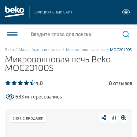
ОФИЦИАЛЬНЫЙ САЙТ
Beko
Малая бытовая техника
Микроволновые печи
MOC20100S
Микроволновая печь Beko
Холодильники и морозильники
MOC20100S
Стиральные и сушильные машины
4,8
8 отзывов
Посудомоечные машины
633 интересовались
Плиты
Встраиваемая техника
СНЯТ С ПРОДАЖИ
Малая бытовая техника