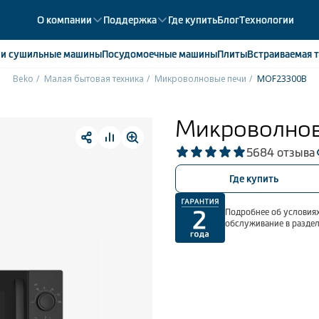
О компании
Поддержка
Где купить
Блог
Технологии
е
и сушильные машины
Посудомоечные
машины
Плиты
Встраиваемая
т
Beko
Малая бытовая техника
Микроволновые печи
MOF23300B
ики
358
ые камеры
43
Микроволнов
ые лари
2
5
684 отзыва
мые холодильники
14
мые морозильные камеры
1
Где купить
Подробнее об условиях
обслуживание в разде