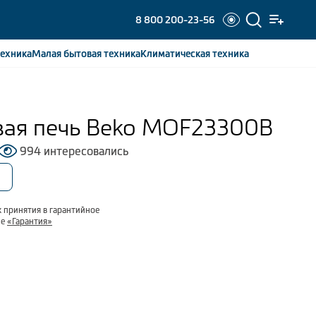
8 800 200-23-56
ехника
Малая бытовая
техника
Климатическая
техника
ая печь Beko MOF23300B
994 интересовались
 принятия в гарантийное
ле
«Гарантия»