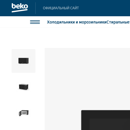
ОФИЦИАЛЬНЫЙ САЙТ
Холодильники
и морозильники
Стиральны
Холодильники и морозильники
Холодильн
Морозильн
Стиральные и сушильные машины
Морозильн
Посудомоечные машины
Встраивае
Встраивае
Плиты
Встраиваемая техника
Малая бытовая техника
Климатическая техника