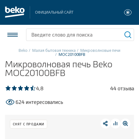
ОФИЦИАЛЬНЫЙ САЙТ
Beko
Малая бытовая техника
Микроволновые печи
MOC20100BFB
Холодильники и морозильники
Микроволновая печь Beko
MOC20100BFB
Стиральные и сушильные машины
4,8
44 отзыва
Посудомоечные машины
624 интересовались
Плиты
Встраиваемая техника
СНЯТ С ПРОДАЖИ
Малая бытовая техника