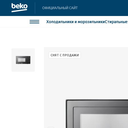
ОФИЦИАЛЬНЫЙ САЙТ
Холодильники
и морозильники
Стиральны
Холодильники и морозильники
Холодильн
Морозильн
Стиральные и сушильные машины
СНЯТ С ПРОДАЖИ
Морозильн
Посудомоечные машины
Встраивае
Встраивае
Плиты
Встраиваемая техника
Малая бытовая техника
Климатическая техника