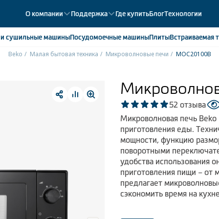
О компании
Поддержка
Где купить
Блог
Технологии
е
и сушильные машины
Посудомоечные
машины
Плиты
Встраиваемая
т
Beko
Малая бытовая техника
Микроволновые печи
MOC20100B
ики
358
ые камеры
43
Микроволнов
ые лари
2
5
2 отзыва
мые холодильники
14
Микроволновая печь Beko
мые морозильные камеры
1
приготовления еды. Техни
мощности, функцию размор
поворотными переключате
удобства использования о
приготовления пищи – от 
предлагает микроволновы
сэкономить время на кухне