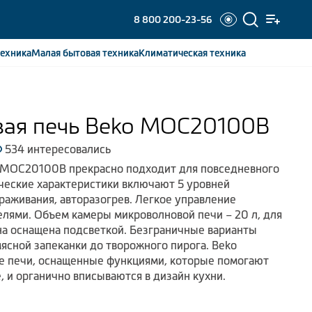
8 800 200-23-56
ехника
Малая бытовая
техника
Климатическая
техника
ая печь Beko MOC20100B
534 интересовались
 MOC20100B прекрасно подходит для повседневного
ческие характеристики включают 5 уровней
аживания, авторазогрев. Легкое управление
лями. Объем камеры микроволновой печи – 20 л, для
на оснащена подсветкой. Безграничные варианты
мясной запеканки до творожного пирога. Beko
е печи, оснащенные функциями, которые помогают
, и органично вписываются в дизайн кухни.