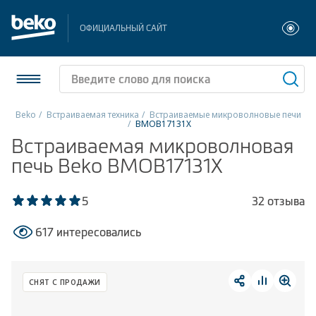
ОФИЦИАЛЬНЫЙ САЙТ
Beko
Встраиваемая техника
Встраиваемые микроволновые печи
BMOB17131X
Холодильники и морозильники
Встраиваемая микроволновая
печь Beko BMOB17131X
Стиральные и сушильные машины
5
32 отзыва
Посудомоечные машины
617 интересовались
Плиты
Встраиваемая техника
СНЯТ С ПРОДАЖИ
Малая бытовая техника