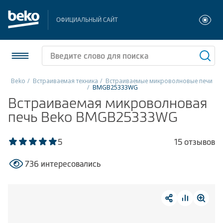
ОФИЦИАЛЬНЫЙ САЙТ
Beko
Встраиваемая техника
Встраиваемые микроволновые печи
BMGB25333WG
Холодильники и морозильники
Встраиваемая микроволновая
печь Beko BMGB25333WG
Стиральные и сушильные машины
5
15 отзывов
Посудомоечные машины
736 интересовались
Плиты
Встраиваемая техника
Малая бытовая техника