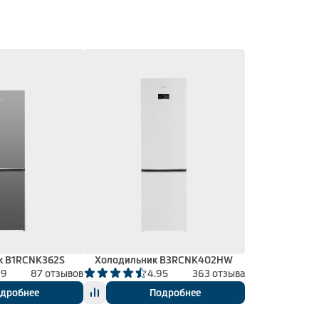
к B1RCNK362S
Холодильник B3RCNK402HW
99
87 отзывов
4.95
363 отзыва
дробнее
Подробнее