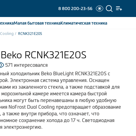
8 800 200-23-56
ехника
Малая бытовая
техника
Климатическая
техника
 Cooling
RCNK321E20S
 Beko RCNK321E20S
571 интересовался
ный холодильник Beko BlueLight RCNK321E20S с
ой. Электронная система управления. Оснащен
ами из закаленного стекла, а также подставкой для
 В морозильной камере имеется камера быстрой
льника могут быть перенавешаны в любую удобную
ния NoFrost Dual Cooling предотвращает образование
, а также внутри прибора, что означает, что
ономное сохранение холода до 17 ч. Светодиодная
я электроэнергию.