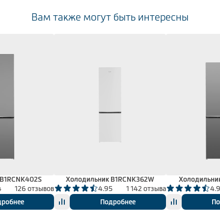
Вам также могут быть интересны
 B1RCNK402S
Холодильник B1RCNK362W
Холодильни
4
126 отзывов
4.95
1 142 отзыва
4.
дробнее
Подробнее
По