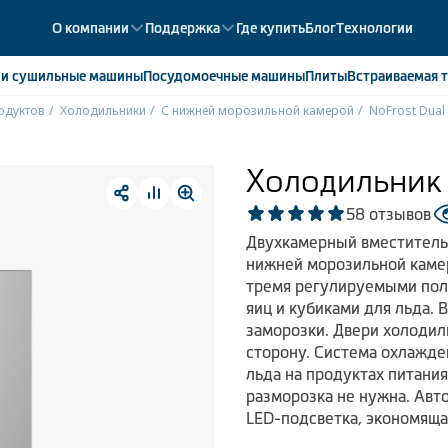
О компании
Поддержка
Где купить
Блог
Технологии
е
и сушильные машины
Посудомоечные
машины
Плиты
Встраиваемая
т
одуктов
Холодильники
С нижней морозильной камерой
NoFrost Dual
ики
358
ые камеры
43
Холодильник
ые лари
2
5
8 отзывов
мые холодильники
14
Двухкамерный вместитель
мые морозильные камеры
1
нижней морозильной камер
тремя регулируемыми полк
яиц и кубиками для льда.
заморозки. Двери холоди
сторону. Система охлажде
льда на продуктах питания
разморозка не нужна. Авт
LED-подсветка, экономяща