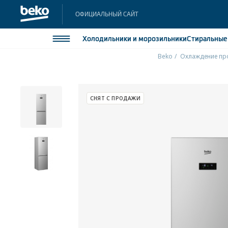
ОФИЦИАЛЬНЫЙ САЙТ
Холодильники
и морозильники
Стиральны
Beko
Охлаждение пр
Холодильники и морозильники
Холодильн
Морозильн
Стиральные и сушильные машины
СНЯТ С ПРОДАЖИ
Морозильн
Посудомоечные машины
Встраивае
Встраивае
Плиты
Встраиваемая техника
Малая бытовая техника
Климатическая техника